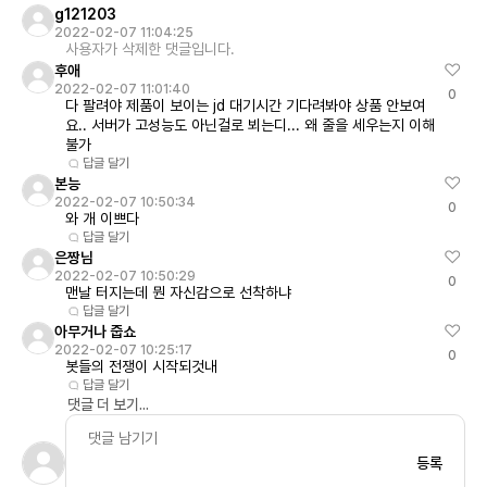
g121203
2022-02-07 11:04:25
사용자가 삭제한 댓글입니다.
후애
2022-02-07 11:01:40
0
다 팔려야 제품이 보이는 jd 대기시간 기다려봐야 상품 안보여
요.. 서버가 고성능도 아닌걸로 뵈는디... 왜 줄을 세우는지 이해
불가
답글 달기
본능
2022-02-07 10:50:34
0
와 개 이쁘다
답글 달기
은짱님
2022-02-07 10:50:29
0
맨날 터지는데 뭔 자신감으로 선착하냐
답글 달기
아무거나 줍쇼
2022-02-07 10:25:17
0
봇들의 전쟁이 시작되것내
답글 달기
댓글 더 보기...
등록