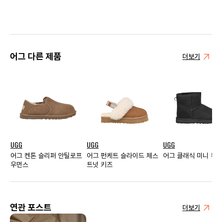
어그 다른 제품
더보기
UGG
UGG
UGG
어그 켄톤 슬리퍼 안틸로프
어그 펀케트 슬라이드 체스
어그 클래식 미니 부츠
우먼스
트넛 키즈
연관 포스트
더보기