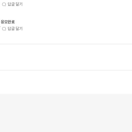
1
답글 달기
응모완료
7
답글 달기