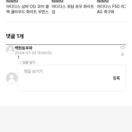
아디다스 삼바 OG 코어 블
아디다스 포럼 로우 화이트
아디다스 F50 리그 2
랙 클라우드 화이트 우먼스
검
AG 축구화
댓글 1개
백현동푸파
2024-01-23 13:00:53
0
1
답글 달기
등록