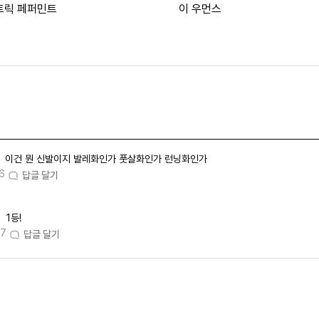
트릭 페퍼민트
이 우먼스
이건 뭔 신발이지 발레화인가 풋살화인가 런닝화인가
6
답글 달기
1등!
37
답글 달기