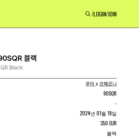
LOGIN
JOIN
/
/
90SQR 블랙
SQR Black
푸마
x
코페르니
90SQR
-
2024년 01월 19일
350 EUR
블랙