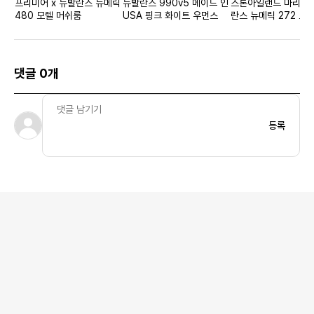
프리미어 x 뉴발란스 뉴메릭
뉴발란스 990v5 메이드 인
스톤아일랜드 마리나 
480 모렐 머쉬룸
USA 핑크 화이트 우먼스
란스 뉴메릭 272 오
우
댓글 0개
등록