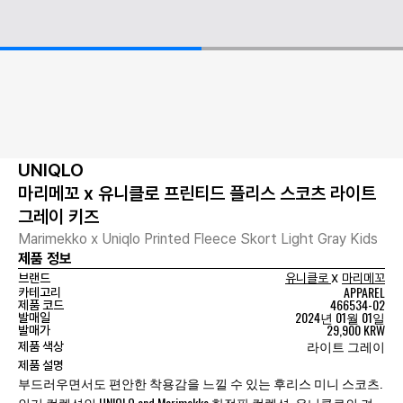
UNIQLO
마리메꼬 x 유니클로 프린티드 플리스 스코츠 라이트
그레이 키즈
Marimekko x Uniqlo Printed Fleece Skort Light Gray Kids
제품 정보
x
브랜드
유니클로
마리메꼬
APPAREL
카테고리
466534-02
제품 코드
2024년 01월 01일
발매일
29,900 KRW
발매가
라이트 그레이
제품 색상
제품 설명
부드러우면서도 편안한 착용감을 느낄 수 있는 후리스 미니 스코츠.
인기 컬렉션인 UNIQLO and Marimekko 한정판 컬렉션. 유니클로의 겨