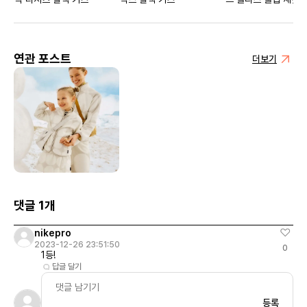
우먼스
연관 포스트
더보기
댓글 1개
nikepro
2023-12-26 23:51:50
0
1등!
답글 달기
등록