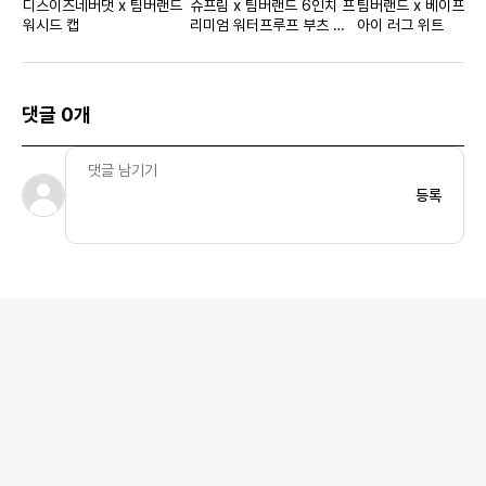
디스이즈네버댓 x 팀버랜드
슈프림 x 팀버랜드 6인치 프
팀버랜드 x 베이프 어
워시드 캡
리미엄 워터프루프 부츠 핑
아이 러그 위트
크
댓글 0개
등록