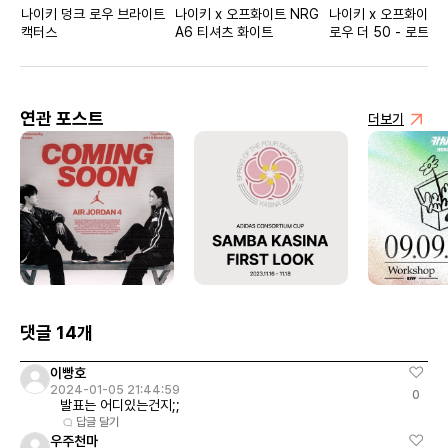
나이키 덩크 로우 브라이트
나이키 x 오프화이트 NRG
나이키 x 오프화이트
캑터스
A6 티셔츠 화이트
로우 더 50 - 로트 2
연관 포스트
더보기
댓글 14개
이빵호
2024-01-05 21:44:59
0
발표는 어디있는건지;;
답글 달기
우주천마