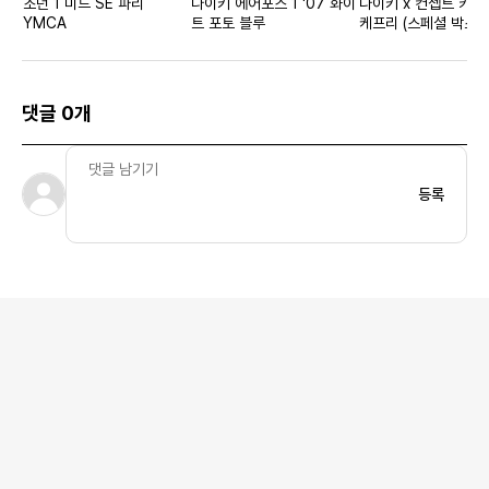
조던 1 미드 SE 파리
나이키 에어포스 1 '07 화이
나이키 x 컨셉트 카이
YMCA
트 포토 블루
케프리 (스페셜 박스)
댓글 0개
등록