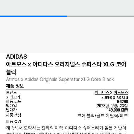
ADIDAS
아트모스 x 아디다스 오리지널스 슈퍼스타 XLG 코어
블랙
Atmos x Adidas Originals Superstar XLG Core Black
제품 정보
x
브랜드
아디다스
아트모스
SUPER STAR XLG
카테고리
IF6290
제품 코드
2023년 09월 23일
발매일
149,000 KRW
발매가
코어 블랙/골드 메탈릭/레드
제품 색상
제품 설명
계속해서 도약하는 진화의 미학. 아디다스 슈퍼스타가 일본 기반의
부티크인 Atmos와 협업으로 반세기 넘게 사랑받아 온 아이코닉한 스