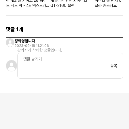
아식스 젤 카야노 28 화이
세실리에 반센 x 아식스
아식스 젤 벤처 6 SM
트 시트 락 - 4E 엑스트라
GT-2160 블랙
닐라 커스타드
와이드
댓글 1개
정화영입니다
2023-09-18 11:21:06
관리자가 삭제한 댓글입니다.
등록