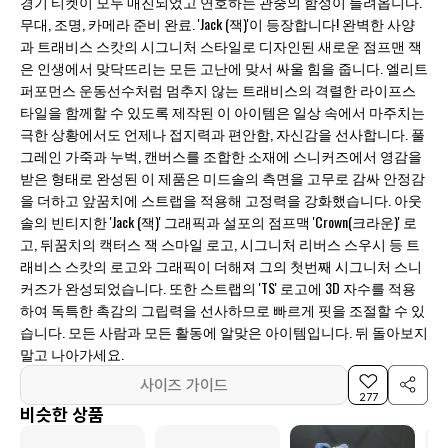
경기 티켓이 모두 매진되었고 연호하는 관중의 함성이 들려옵니다.
무대, 조명, 카메라 준비 완료. 'Jack (잭)'이 등장합니다! 완벽한 사양
과 트래비스 스캇의 시그니처 스타일로 디자인된 새로운 점프맨 잭
은 인생에서 맞닥뜨리는 모든 고난에 맞서 싸울 힘을 줍니다. 엘리트
퍼포먼스 운동선수처럼 멈추지 않는 트래비스의 격렬한 라이프스
타일을 함께할 수 있도록 제작된 이 아이템은 일상 속에서 마주치는
극한 상황에서도 언제나 접지력과 편안함, 자신감을 선사합니다. 풀
그레인 가죽과 누벅, 캔버스를 조합한 소재에 스니커즈에서 영감을
받은 형태로 완성된 이 제품은 미드솔의 측면을 고무로 감싸 안정감
을 더하고 앞꿈치에 스트랩을 적용해 고정력을 강화했습니다. 아웃
솔의 빈티지한 'Jack (잭)' 그래픽과 설포의 점프맥 'Crown(크라운)' 로
고, 뒤꿈치의 캑터스 잭 스마일 로고, 시그니처 리버스 스우시 등 트
래비스 스캇의 로고와 그래픽이 더해져 그의 첫번째 시그니처 스니
커즈가 완성되었습니다. 또한 스트랩의 'TS' 로고에 3D 자수를 적용
하여 독특한 촉감의 그립력을 선사하므로 빠르게 핏을 조절할 수 있
습니다. 모든 사람과 모든 활동에 알맞은 아이템입니다. 뒤 돌아보지
말고 나아가세요.
사이즈 가이드
277
비슷한 상품