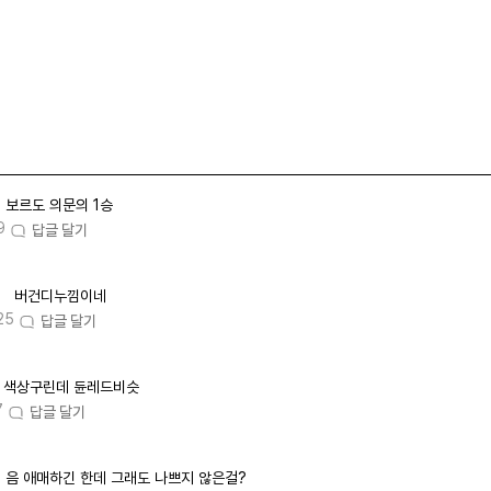
보르도 의문의 1승
9
답글 달기
버건디누낌이네
25
답글 달기
색상구린데 듄레드비슷
7
답글 달기
음 애매하긴 한데 그래도 나쁘지 않은걸?