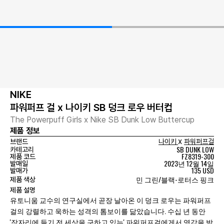
NIKE
파워퍼프 걸 x 나이키 SB 덩크 로우 버터컵
The Powerpuff Girls x Nike SB Dunk Low Buttercup
제품 정보
x
브랜드
나이키
파워퍼프걸
SB DUNK LOW
카테고리
FZ8319-300
제품 코드
2023년 12월 14일
발매일
135 USD
발매가
민 그린/블랙-로터스 핑크
제품 색상
제품 설명
유토니움 교수의 연구실에서 곧장 날아온 이 덩크 로우는 파워퍼프
걸의 강렬하고 욱하는 성격의 톰보이를 닮았습니다. 수십 년 동안
'잠자리에 들기 전 세상을 구하고 있는' 파워퍼프걸에게서 영감을 받