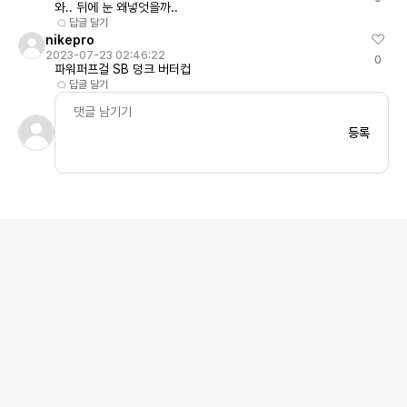
와.. 뒤에 눈 왜넣엇을까..
답글 달기
nikepro
2023-07-23 02:46:22
0
파워퍼프걸 SB 덩크 버터컵
답글 달기
등록