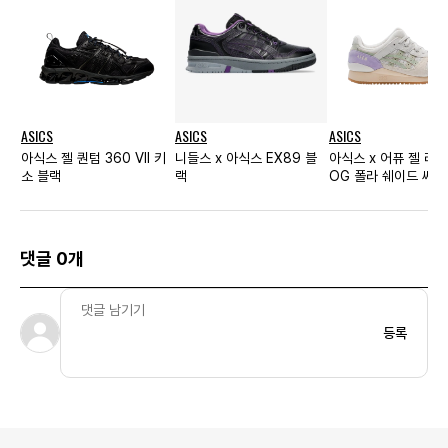
ASICS
ASICS
ASICS
아식스 젤 퀀텀 360 VII 키
니들스 x 아식스 EX89 블
아식스 x 어퓨 젤 라이
소 블랙
랙
OG 폴라 쉐이드 씨
댓글 0개
등록