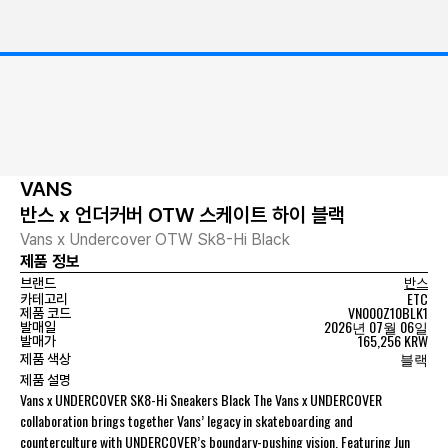
VANS
반스 x 언더커버 OTW 스케이트 하이 블랙
Vans x Undercover OTW Sk8-Hi Black
제품 정보
브랜드
반스
ETC
카테고리
VN000Z10BLK1
제품 코드
2026년 07월 06일
발매일
165,256 KRW
발매가
블랙
제품 색상
제품 설명
Vans x UNDERCOVER SK8-Hi Sneakers Black The Vans x UNDERCOVER
collaboration brings together Vans’ legacy in skateboarding and
counterculture with UNDERCOVER’s boundary-pushing vision. Featuring Jun