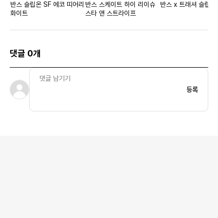
반스 슬립온 SF 에코 띠어리
반스 스케이트 하이 리이슈
반스 x 트래셔 슬립온 
화이트
스타 앤 스트라이프
댓글 0개
등록