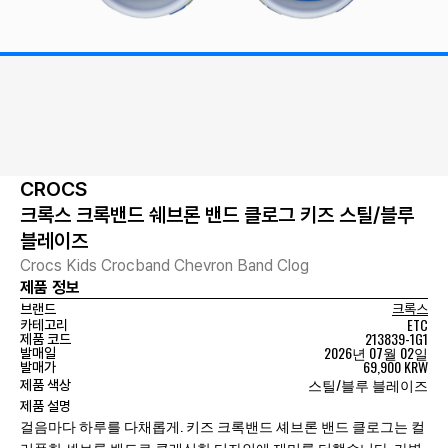
CROCS
크록스 크록밴드 쉐브론 밴드 클로그 키즈 스틸/블루
블레이즈
Crocs Kids Crocband Chevron Band Clog
제품 정보
브랜드
크록스
ETC
카테고리
213839-1G1
제품 코드
2026년 07월 02일
발매일
69,900 KRW
발매가
스틸/블루 블레이즈
제품 색상
제품 설명
걸음마다 하루를 다채롭게. 키즈 크록밴드 셰브론 밴드 클로그는 컬
러풀한 셰브론 밴드로 클래식한 디자인에 재미를 더했습니다. 가볍