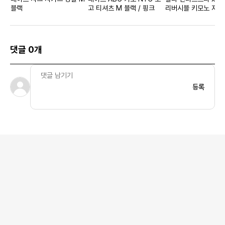
블랙
고 티셔츠 M 블랙 / 핑크
리버시블 키모노 자켓
브
댓글 0개
등록