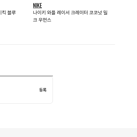
NIKE
싸이킥 블루
나이키 와플 레이서 크레이터 코코넛 밀
크 우먼스
등록