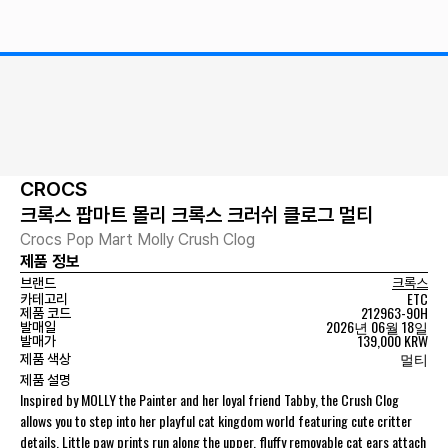
CROCS
크록스 팝마트 몰리 크록스 크러쉬 클로그 멀티
Crocs Pop Mart Molly Crush Clog
제품 정보
브랜드
크록스
ETC
카테고리
212963-90H
제품 코드
2026년 06월 18일
발매일
139,000 KRW
발매가
멀티
제품 색상
제품 설명
Inspired by MOLLY the Painter and her loyal friend Tabby, the Crush Clog
allows you to step into her playful cat kingdom world featuring cute critter
details. Little paw prints run along the upper, fluffy removable cat ears attach