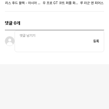
리스 후드 블랙 - 아시아 우
우 프로 GT 코트 퍼플 화이
루 라군 앤 피어스 퍼
먼스
트
댓글 0개
등록