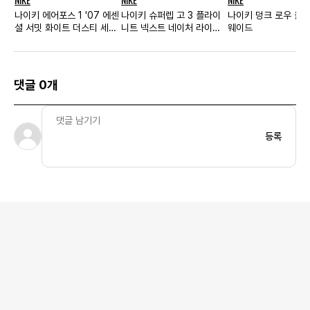
나이키 에어포스 1 '07 에센
나이키 슈퍼렙 고 3 플라이
나이키 덩크 로우 올리
셜 서밋 화이트 더스티 세이
니트 넥스트 네이처 라이트
웨이드
지 우먼스
크림 우먼스
댓글 0개
등록