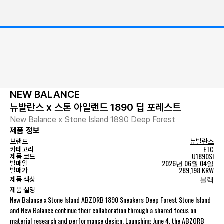
NEW BALANCE
뉴발란스 x 스톤 아일랜드 1890 딥 포레스트
New Balance x Stone Island 1890 Deep Forest
제품 정보
브랜드
뉴발란스
ETC
카테고리
U1890SI
제품 코드
2026년 06월 04일
발매일
289,198 KRW
발매가
블랙
제품 색상
제품 설명
New Balance x Stone Island ABZORB 1890 Sneakers Deep Forest Stone Island
and New Balance continue their collaboration through a shared focus on
material research and performance design. Launching June 4, the ABZORB