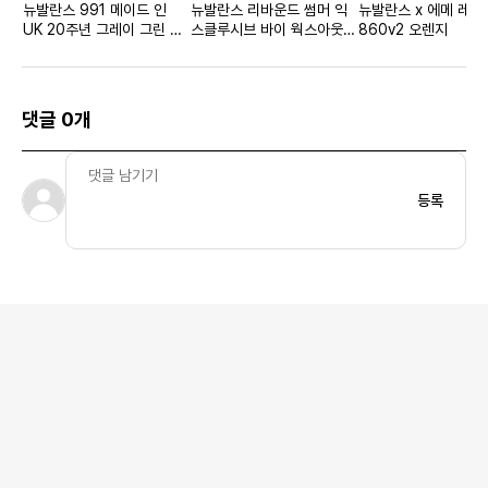
뉴발란스 991 메이드 인
뉴발란스 리바운드 썸머 익
뉴발란스 x 에메 레온
UK 20주년 그레이 그린 우
스클루시브 바이 웍스아웃
860v2 오렌지
먼스
라이트 그린
댓글 0개
등록