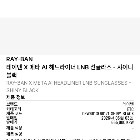
RAY-BAN
레이밴 X 메타 AI 헤드라이너 LNB 선글라스 - 샤이니
블랙
RAY-BAN X META AI HEADLINER LNB SUNGLASSES -
SHINY BLACK
제품 정보
브랜드
레이밴
ETC
카테고리
0RW4013F60171-SHINY-BLACK
제품 코드
2026년 06월 03일
발매일
655,000 KRW
발매가
-
제품 색상
제품 설명