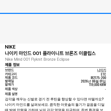
NIKE
나이키 마인드 001 플라이니트 브론즈 이클립스
Nike Mind 001 Flyknit Bronze Eclipse
제품 정보
브랜드
나이키
ETC
카테고리
IR2175-200
제품 코드
2026년 06월 01일
발매일
119,000 KRW
발매가
-
제품 색상
제품 설명
감각을 깨우는 신발로 경기 전 루틴을 향상할 수 있다면 어떨까요?
나이키 마인드를 살펴보세요. 큼직한 아웃솔의 돌기가 걸음을 디딜
때 발에 압력을 가하며 뇌의 감각 영역을 자극하여, 주변 환경을 보