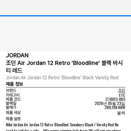
JORDAN
조던 Air Jordan 12 Retro 'Bloodline' 블랙 바시
티 레드
Jordan Air Jordan 12 Retro 'Bloodline' Black Varsity Red
제품 정보
브랜드
조던
ETC
카테고리
CT8013-003
제품 코드
2026년 05월 23일
발매일
289,198 KRW
발매가
블랙
제품 색상
제품 설명
Nike Jordan Air Jordan 12 Retro 'Bloodline' Sneakers Black / Varsity Red No
need to call for a ride—MJ's game-winning look from '96 will get you where