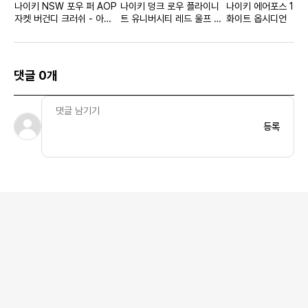
나이키 NSW 포우 퍼 AOP
나이키 덩크 로우 플라이니
나이키 에어포스 1 로우
자켓 버건디 크러쉬 - 아시
트 유니버시티 레드 울프 그
화이트 옵시디언
아 우먼스
레이
댓글 0개
등록