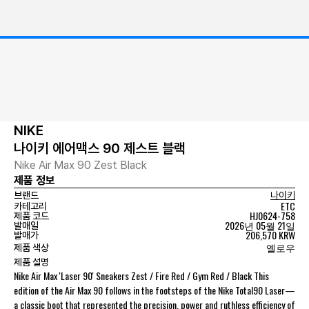
NIKE
나이키 에어맥스 90 제스트 블랙
Nike Air Max 90 Zest Black
제품 정보
브랜드
나이키
ETC
카테고리
HJ0624-758
제품 코드
2026년 05월 21일
발매일
206,570 KRW
발매가
옐로우
제품 색상
제품 설명
Nike Air Max 'Laser 90' Sneakers Zest / Fire Red / Gym Red / Black This
edition of the Air Max 90 follows in the footsteps of the Nike Total90 Laser—
a classic boot that represented the precision, power and ruthless efficiency of