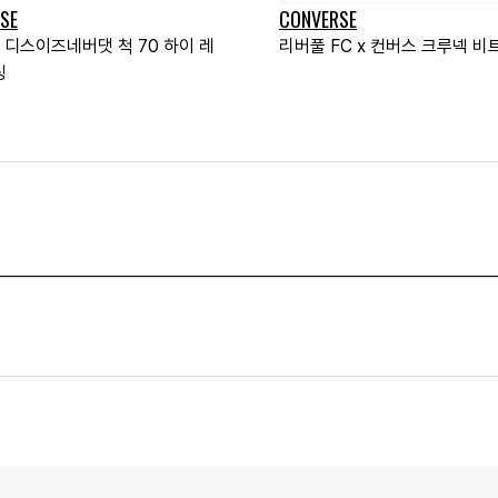
SE
CONVERSE
 디스이즈네버댓 척 70 하이 레
리버풀 FC x 컨버스 크루넥 비
싱