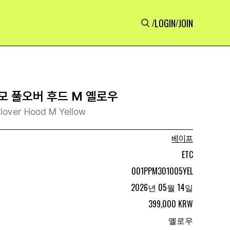
LOGIN
JOIN
/
/
모 풀오버 후드 M 옐로우
llover Hood M Yellow
베이프
ETC
001PPM301005YEL
2026년 05월 14일
399,000 KRW
옐로우