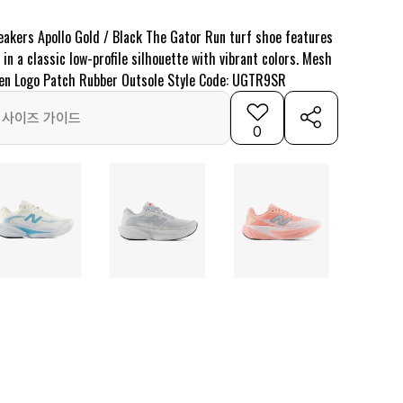
akers Apollo Gold / Black The Gator Run turf shoe features
n a classic low-profile silhouette with vibrant colors. Mesh
en Logo Patch Rubber Outsole Style Code: UGTR9SR
사이즈 가이드
0