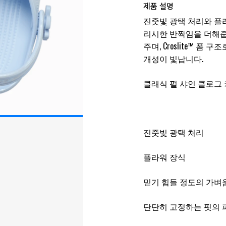
제품 설명
진줏빛 광택 처리와 플
리시한 반짝임을 더해줍
주며, Croslite™ 
개성이 빛납니다.
클래식 펄 샤인 클로그 
진줏빛 광택 처리
플라워 장식
믿기 힘들 정도의 가벼
단단히 고정하는 핏의 