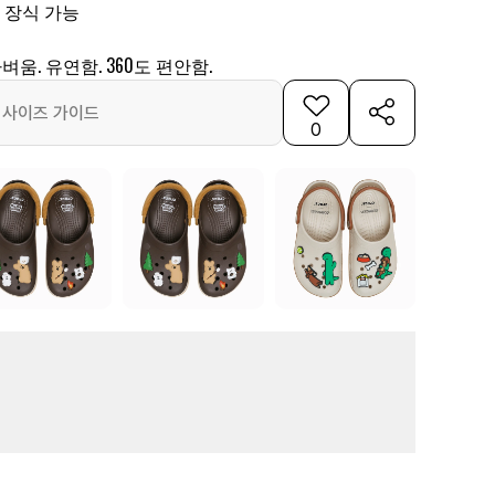
 장식 가능
t™: 가벼움. 유연함. 360도 편안함.
사이즈 가이드
0