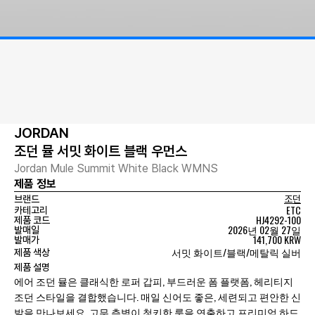
JORDAN
조던 뮬 서밋 화이트 블랙 우먼스
Jordan Mule Summit White Black WMNS
제품 정보
브랜드
조던
ETC
카테고리
HJ4292-100
제품 코드
2026년 02월 27일
발매일
141,700 KRW
발매가
서밋 화이트/블랙/메탈릭 실버
제품 색상
제품 설명
에어 조던 뮬은 클래식한 로퍼 갑피, 부드러운 폼 플랫폼, 헤리티지
조던 스타일을 결합했습니다. 매일 신어도 좋은, 세련되고 편안한 신
발을 만나보세요. 고무 측벽이 청키한 룩을 연출하고 프리미엄 하드