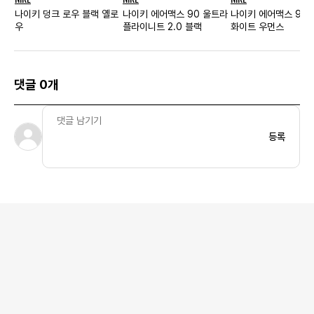
나이키 덩크 로우 블랙 옐로
나이키 에어맥스 90 울트라
나이키 에어맥스 90
우
플라이니트 2.0 블랙
화이트 우먼스
댓글 0개
등록