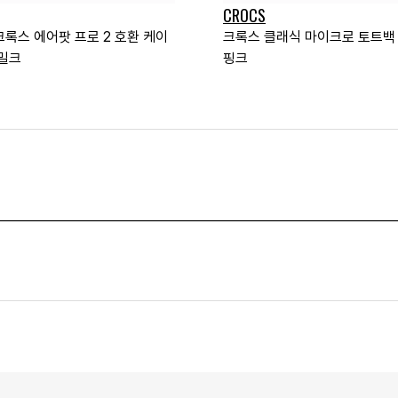
CROCS
크록스 에어팟 프로 2 호환 케이
크록스 클래식 마이크로 토트백
 밀크
핑크