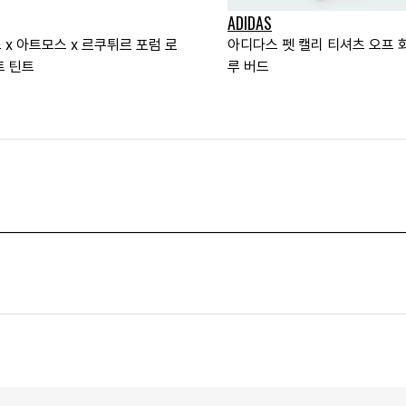
ADIDAS
 x 아트모스 x 르쿠튀르 포럼 로
아디다스 펫 캘리 티셔츠 오프 
트 틴트
루 버드