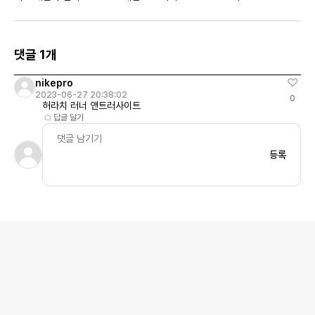
트 우먼스
댓글 1개
nikepro
2023-06-27 20:38:02
0
허라치 러너 앤트러사이트
답글 달기
등록