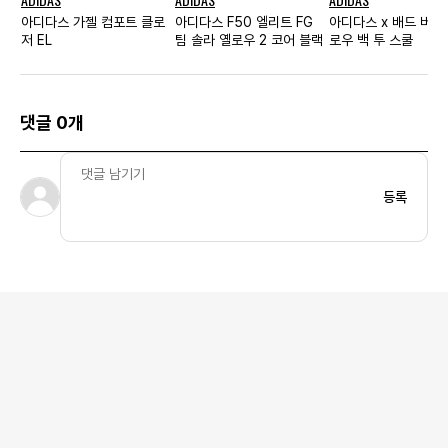
아디다스 가젤 컴포트 클로
아디다스 F50 엘리트 FG
아디다스 x 배드 버니
저 EL
팀 솔라 옐로우 2 코어 블랙
로우 백 투 스쿨
댓글 0개
등록