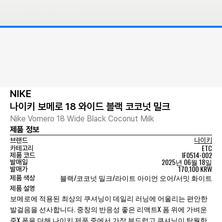
NIKE
나이키 보메로 18 와이드 블랙 코코넛 밀크
Nike Vomero 18 Wide Black Coconut Milk
제품 정보
브랜드
나이키
ETC
카테고리
IF0514-002
제품 코드
2025년 06월 18일
발매일
170,100 KRW
발매가
블랙/코코넛 밀크/라이트 아이언 오어/서밋 화이트
제품 색상
제품 설명
보메로에 적용된 최상의 쿠셔닝이 데일리 러닝에 어울리는 편안한
발걸음을 선사합니다. 중창의 반응성 좋은 리액트X 폼 위에 가벼운
줌X 폼을 더해 나이키 제품 중에서 가장 부드럽고 쿠셔닝이 탁월한