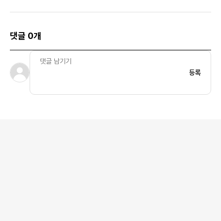
미디움 그레이
랙
리브 버튼 다운 포인트
셔츠 화이트 우먼스
댓글 0개
등록