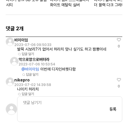
시티
화이트 메탈릭 실버
더 블랙 다크 그레이
댓글 2개
비이이임
2023-07-06 09:50:33
0
발목 시보리?가 없어서 허라치 맞나 싶기도 하고 짬뽕이네
답글 달기
악으로깡으로버텨라
2023-07-06 10:53:54
@비이이임
이번에 디자인바꿧다함
답글 달기
nikepro
2023-07-02 14:39:58
0
나이키 허라치
답글 달기
등록