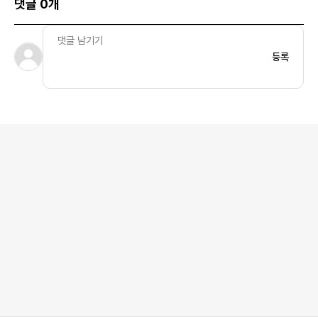
댓글 0개
등록