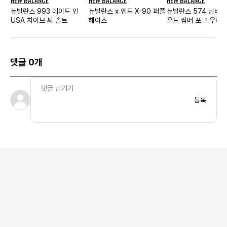
뉴발란스 993 메이드 인
뉴발란스 x 엔드 X-90 퍼플
뉴발란스 574 님버스
USA 차이브 씨 솔트
헤이즈
우드 썸머 포그 우먼
댓글 0개
등록