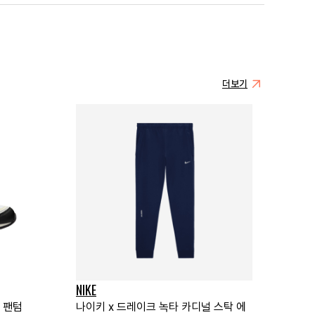
더보기
NIKE
 팬텀
나이키 x 드레이크 녹타 카디널 스탁 에