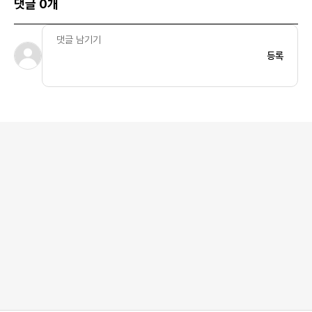
댓글 0개
등록