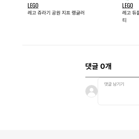
LEGO
LEGO
레고 쥬라기 공원 지프 랭글러
레고 듀
티
댓글 0개