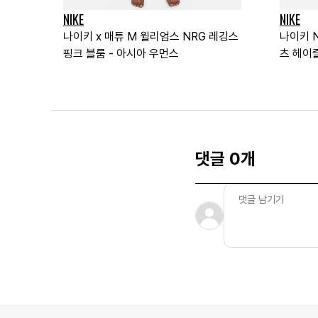
NIKE
NIKE
나이키 x 매튜 M 윌리엄스 NRG 레깅스
나이키 N
핑크 블룸 - 아시아 우먼스
츠 헤이즐
댓글 0개