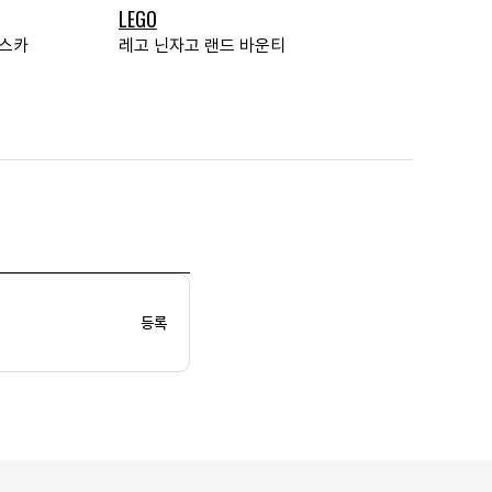
LEGO
이스카
레고 닌자고 랜드 바운티
등록