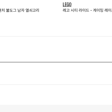
LEGO
렌치 불도그 남자 열쇠고리
레고 시티 라이드 - 게이밍 레