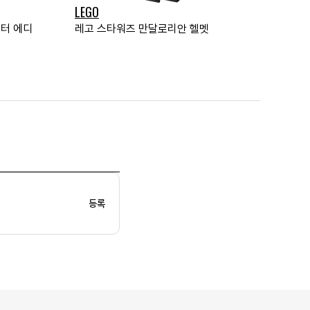
LEGO
렉터 에디
레고 스타워즈 만달로리안 헬멧
등록