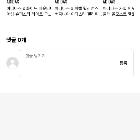
ADIDAS
ADIDAS
ADIDAS
아디다스 x 화이트 마운티니
아디다스 x 퍼렐 윌리엄스
아디다스 가젤 인도어
어링 슈퍼스타 라이트 그레
버지니아 아디스타 젤리피쉬
블랙 올모스트 옐로우
이 헤더
트리플 블랙
스
댓글 0개
등록